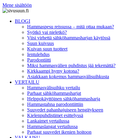
Mene sisältöön
BLOGI
Hammaspesu reissussa – mitä ottaa mukaan?
Syötkö vai nieletkö?
Viisi virhettä sähköhammasharjan käytössä
Suun kuivuus
Kuivan suun tuotteet
Ientulehdus
Parodontiitti
Miksi hammasvälien puhdistus jää tekemättä?
Kirkkaampi hymy kotona?
Asiakkaan kokemus hammasvälisuihkusta
VERTAILU
Hammasvälisuihku vertailu
Parhaat sähköhammasharjat
Helppokäyttöinen sähköhammasharja
Hammastahna parodontiittiin
Suuvedet pahanhajuiseen hengitykseen
Kielenpuhdistimet esittelyssä
Lankaimet vertailussa
Hammaslangat vertailussa
Parhaat suuvedet ikenien hoitoon
VALKAISU