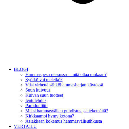
BLOGI
Hammaspesu reissussa – mitä ottaa mukaan?
Syötkö vai nieletkö?
Viisi virhettä sähköhammasharjan käytössä
Suun kuivuus
Kuivan suun tuotteet
Ientulehdus
Parodontiitti
Miksi hammasvälien puhdistus jää tekemättä?
Kirkkaampi hymy kotona?
Asiakkaan kokemus hammasvälisuihkusta
VERTAILU