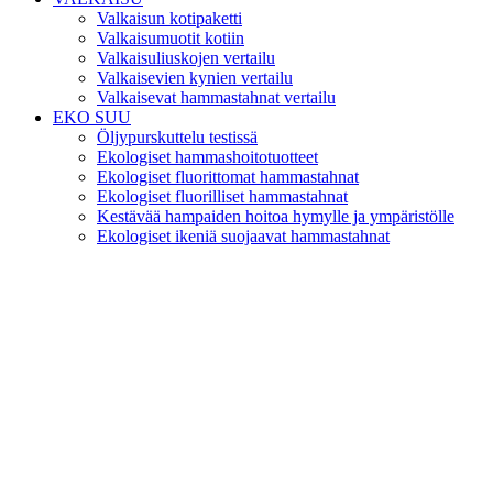
Valkaisun kotipaketti
Valkaisumuotit kotiin
Valkaisuliuskojen vertailu
Valkaisevien kynien vertailu
Valkaisevat hammastahnat vertailu
EKO SUU
Öljypurskuttelu testissä
Ekologiset hammashoitotuotteet
Ekologiset fluorittomat hammastahnat
Ekologiset fluorilliset hammastahnat
Kestävää hampaiden hoitoa hymylle ja ympäristölle
Ekologiset ikeniä suojaavat hammastahnat