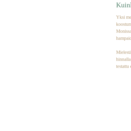
Kuin
Yksi me
koostum
Monissa
hampaide
Mielestä
hinnalla
testattu