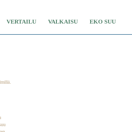
VERTAILU
VALKAISU
EKO SUU
millä.
u
 suu
ten