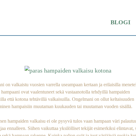
BLOGI
aisu kotona
 on valkaistu vuosien varrella useampaan kertaan ja erilaisilla menetel
 hampaani ovat vaalentuneet sekä vastaanotolla tehdyillä hampaiden
illa että kotona tehtävillä valkaisuilla. Ongelmani on ollut keltaisuuden
minen hampaisiin muutaman kuukauden tai muutaman vuoden sisällä.
inen hampaiden valkaisu ei ole pysyvä tulos vaan hampaan väri palautu
jaa ennalleen. Siihen vaikuttaa yksilölliset tekijät esimerkiksi elintavat,
a sekä hampaan rakenne. Kuinka paljon syöt ja juot värjääviä ruokia ku