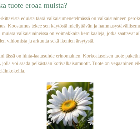
ka tuote eroaa muista?
rkittävistä eduista tässä valkaisumenetelmässä on valkaisuaineen perok
us. Koostumus tekee sen käytöstä miellyttävän ja hammasystävällise
 muissa valkaisuaineissa on voimakkaita kemikaaleja, jotka saattavat ai
n vihlomista ja arkuutta sekä ikenien ärsytystä.
ni tässä on hinta-laatusuhde erinomainen. Korkeatasoisen tuote paketin
, jolla voi saada pelkästään kotivalkaisumuotit. Tuote on vegaaninen ei
 eläinkokeilla.