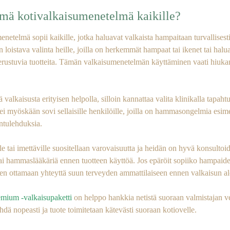
ämä kotivalkaisumenetelmä kaikille?
etelmä sopii kaikille, jotka haluavat valkaista hampaitaan turvallisesti
loistava valinta heille, joilla on herkemmät hampaat tai ikenet tai halua
erustuvia tuotteita. Tämän valkaisumenetelmän käyttäminen vaati hiuka
tä valkaisusta erityisen helpolla, silloin kannattaa valita klinikalla tapa
i myöskään sovi sellaisille henkilöille, joilla on hammasongelmia esime
ntulehduksia.
e tai imettäville suositellaan varovaisuutta ja heidän on hyvä konsultoi
tai hammaslääkäriä ennen tuotteen käyttöä. Jos epäröit sopiiko hampaid
elen ottamaan yhteyttä suun terveyden ammattilaiseen ennen valkaisun al
mium -valkaisupaketti
on helppo hankkia netistä suoraan valmistajan ve
hdä nopeasti ja tuote toimitetaan kätevästi suoraan kotiovelle.