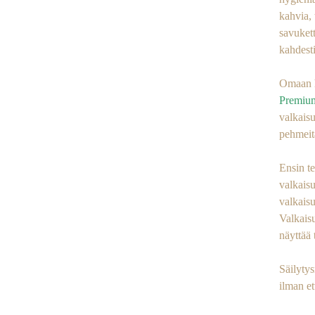
kahvia, 
savuket
kahdesti
Omaan h
Premium
valkaisu
pehmeit
Ensin te
valkaisu
valkaisu
Valkaisu
näyttää
Säilytys
ilman et