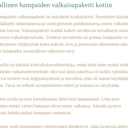
llinen hampaiden valkaisupaketti kotiin
mpaiden valkaisupaketti on tarkoitettu kotikäyttöön. Suosittelen käym
ääkärin tutkimuksessa ja suuhygienistin puhdistuksessa ennen valkais
ista kotona. Valkaisupaketti sisältää kaiken tarvittavan turvalliseen mutt
aseen valkaisuprosessiin. Tuotteen tavoitteena on poistaa hampaisiin v
 kertyneet värjäytymät kuten kahvin, teen ja punaviinin aiheuttamat tahra
aa hampaiden luonnollinen valkoinen sävy.
illa on lukuisia kotivalkaisuvaihtoehtoja, mutta tämä tuote erottui edu
 tämän valkaisumenetelmän siksi kun tässä paketissa on kaikki valmiina
vat tuotteet ovat helppokäyttöisiä ja turvallisia sekä oli saanut käyttäjilt
t. Tässä on selkeät suomenkieliset ohjeet ja mukana on sävykartta.
tan avulla pystyin kartoittamaan lähtövärin hampaistani. Usko pois
me minkä väriset hampaat olivat ennen valkaisua. Samalla pystyin
aan kuinka paljon hampaani vaalenivat.
tuote sopii monenlaisten värjäytymien käsittelyyn, olipa kyseessä pintty