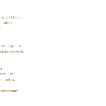
 ja tehokkaasti
t välttää
n
htuva hampaiden
rkiksi eroosiota
da
en valkaisu
oittamista.
rkkosivuilta.