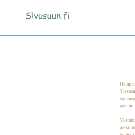
Paras hampaiden valk
Hampaani
Yleensä
valkaisu
palautu
Yksittä
pikkuhil
hygieni