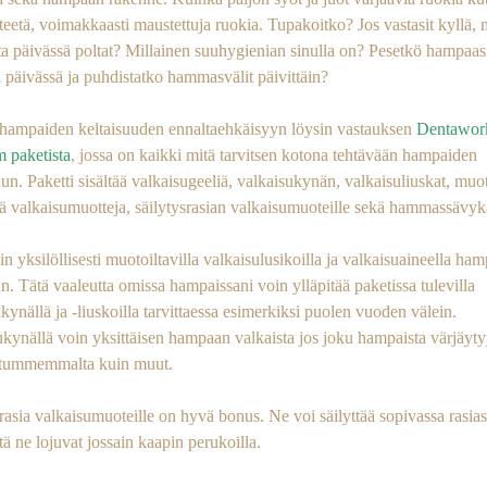
teetä, voimakkaasti maustettuja ruokia. Tupakoitko? Jos vastasit kyllä,
ta päivässä poltat? Millainen suuhygienian sinulla on? Pesetkö hampaas
 päivässä ja puhdistatko hammasvälit päivittäin?
ampaiden keltaisuuden ennaltaehkäisyyn löysin vastauksen
Dentawor
 paketista
, jossa on kaikki mitä tarvitsen kotona tehtävään hampaiden
un. Paketti sisältää valkaisugeeliä, valkaisukynän, valkaisuliuskat, muot
ä valkaisumuotteja, säilytysrasian valkaisumuoteille sekä hammassävyk
in yksilöllisesti muotoiltavilla valkaisulusikoilla ja valkaisuaineella ha
n. Tätä vaaleutta omissa hampaissani voin ylläpitää paketissa tulevilla
kynällä ja -liuskoilla tarvittaessa esimerkiksi puolen vuoden välein.
kynällä voin yksittäisen hampaan valkaista jos joku hampaista värjäyty
 tummemmalta kuin muut.
rasia valkaisumuoteille on hyvä bonus. Ne voi säilyttää sopivassa rasia
tä ne lojuvat jossain kaapin perukoilla.