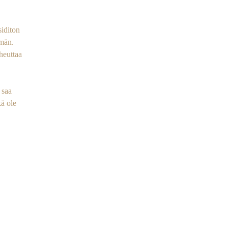
siditon
mmän.
heuttaa
 saa
kä ole