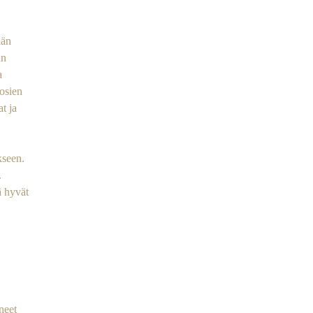
ään
un
a
uosien
t ja
kseen.
.
ä hyvät
neet