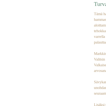
Turva
Tämä ha
hammasl
aloittam
tehokka
varrella
palautt
Markkino
Valitsin
Valkaise
arvosana
Sävykar
unohdam
seuraam
Lisäksi 