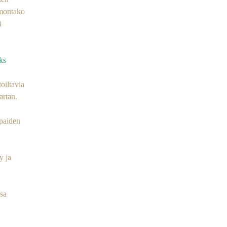
 montako
i
ks
oiltavia
artan.
mpaiden
y ja
ssa