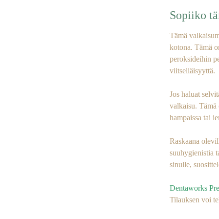
Sopiiko t
Tämä valkaisumen
kotona. Tämä on 
peroksideihin p
viitseliäisyyttä.
Jos haluat selvi
valkaisu. Tämä e
hampaissa tai ie
Raskaana olevill
suuhygienistia 
sinulle, suositt
Dentaworks Pre
Tilauksen voi te