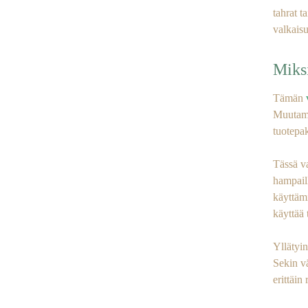
tahrat 
valkaisu
Miks
Tämän
Muutama
tuotepa
Tässä va
hampaill
käyttämi
käyttää 
Yllätyi
Sekin vä
erittäin