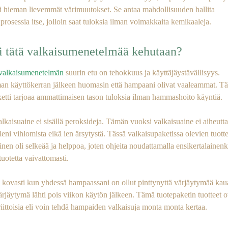
tai hieman lievemmät värimuutokset. Se antaa mahdollisuuden hallita
prosessia itse, jolloin saat tuloksia ilman voimakkaita kemikaaleja.
i tätä valkaisumenetelmää kehutaan?
valkaisumenetelmän
suurin etu on tehokkuus ja käyttäjäystävällisyys.
n käyttökerran jälkeen huomasin että hampaani olivat vaaleammat. T
ketti tarjoaa ammattimaisen tason tuloksia ilman hammashoito käyntiä.
lkaisuaine ei sisällä peroksideja. Tämän vuoksi valkaisuaine ei aiheutt
eni vihlomista eikä ien ärsytystä. Tässä valkaisupaketissa olevien tuott
nen oli selkeää ja helppoa, joten ohjeita noudattamalla ensikertalainenk
tuotetta vaivattomasti.
n kovasti kun yhdessä hampaassani on ollut pinttynyttä värjäytymää kau
rjäytymä lähti pois viikon käytön jälkeen. Tämä tuotepaketin tuotteet o
 riittoisia eli voin tehdä hampaiden valkaisuja monta monta kertaa.