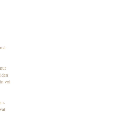
ämä
anut
eiden
in voi
an.
vat