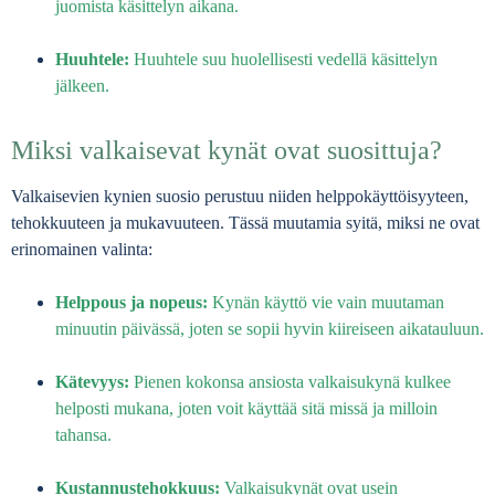
juomista käsittelyn aikana.
Huuhtele:
Huuhtele suu huolellisesti vedellä käsittelyn
jälkeen.
Miksi valkaisevat kynät ovat suosittuja?
Valkaisevien kynien suosio perustuu niiden helppokäyttöisyyteen,
tehokkuuteen ja mukavuuteen. Tässä muutamia syitä, miksi ne ovat
erinomainen valinta:
Helppous ja nopeus:
Kynän käyttö vie vain muutaman
minuutin päivässä, joten se sopii hyvin kiireiseen aikatauluun.
Kätevyys:
Pienen kokonsa ansiosta valkaisukynä kulkee
helposti mukana, joten voit käyttää sitä missä ja milloin
tahansa.
Kustannustehokkuus:
Valkaisukynät ovat usein