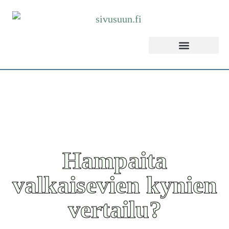
Hampaita
valkaisevien kynien
vertailu?