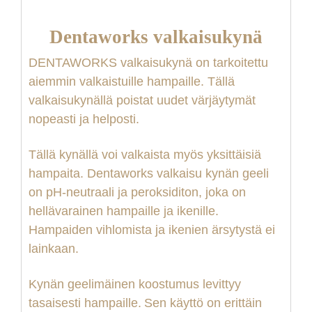
Dentaworks valkaisukynä
DENTAWORKS
valkaisukynä
on tarkoitettu
aiemmin valkaistuille hampaille. Tällä
valkaisukynällä poistat uudet värjäytymät
nopeasti ja helposti.
Tällä kynällä voi valkaista myös yksittäisiä
hampaita.
Dentaworks valkaisu kynän geeli
on pH-neutraali ja peroksiditon, joka on
hellävarainen hampaille ja ikenille.
Hampaiden vihlomista ja ikenien ärsytystä ei
lainkaan.
Kynän geelimäinen koostumus levittyy
tasaisesti hampaill
e.
S
en käyttö on erittäin