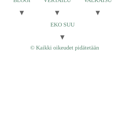
BLOGI
VERTAILU
VALKAISU
EKO SUU
© Kaikki oikeudet pidätetään