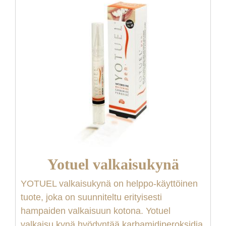
Yotuel valkaisukynä
YOTUEL
valkaisukynä
on helppo-käyttöinen
tuote, joka on suunniteltu erityisesti
hampaiden valkaisuun kotona.
Yotuel
valkaisu kynä
hyödyntää karbamidiperoksidia,