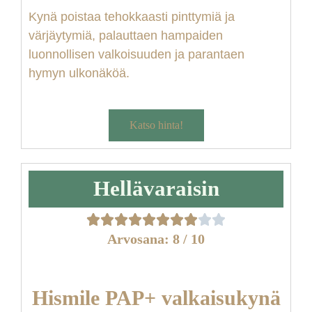
Kynä poistaa tehokkaasti pinttymiä ja
värjäytymiä, palauttaen hampaiden
luonnollisen valkoisuuden ja parantaen
hymyn ulkonäköä.
Katso hinta!
Hellävaraisin
Arvosana: 8 / 10
Hismile PAP+ valkaisukynä