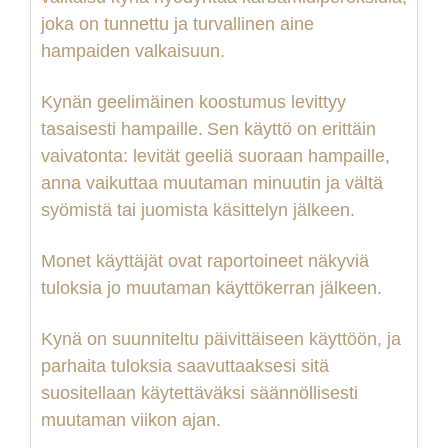
joka on tunnettu ja turvallinen aine
hampaiden valkaisuun.
Kynän geelimäinen koostumus levittyy
tasaisesti hampaill
e.
S
en käyttö on erittäin
vaivatonta: levitä
t
geeliä suoraan hampaille,
anna vaikuttaa muutaman minuutin ja vältä
syömistä tai juomista käsittelyn jälkeen.
Monet käyttäjät ovat raportoineet näkyviä
tuloksia jo muutaman käyttökerran jälkeen.
Kynä on suunniteltu päivittäiseen käyttöön, ja
parhaita tuloksia saavuttaaksesi sitä
suositellaan käytettäväksi säännöllisesti
muutaman viikon ajan.