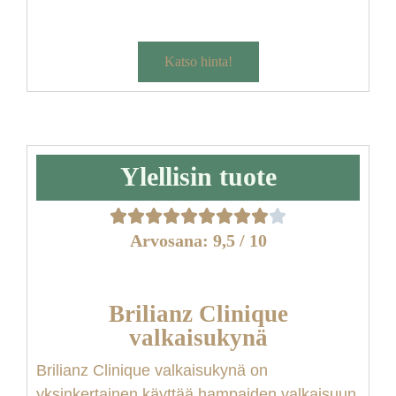
Katso hinta!
Ylellisin tuote
Arvosana: 9,5 / 10
Brilianz Clinique
valkaisukynä
Brilianz Clinique
v
alkaisukynä on
yksinkertainen käyttää hampaiden valkaisuun