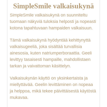
SimpleSmile valkaisukynä
SimpleSmile valkaisukynä on suunniteltu
tuomaan näkyviä tuloksia helposti ja nopeasti
kot
ona tapahtuvaan hampaiden valkaisuun.
Tämä valkaisukynä hyödyntää kehittynyttä
valkaisugeeliä, joka sisältää turvallisia
ainesosia, kuten natriumperboraattia. Geeli
levittyy tasaisesti hampaille, mahdollistaen
tarkan ja vaivattoman käsittelyn.
Valkaisukynän käyttö on yksinkertaista ja
miellyttävää. Geelin levittäminen on nopeaa
ja helppoa, mikä tekee päivittäisestä käytöstä
mukavaa.