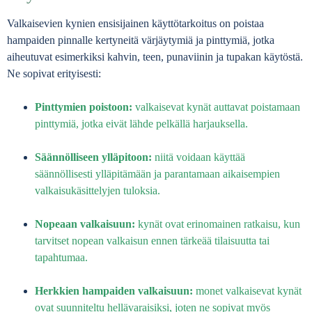
Valkaisevien kynien ensisijainen käyttötarkoitus on poistaa
hampaiden pinnalle kertyneitä värjäytymiä ja pinttymiä, jotka
aiheutuvat esimerkiksi kahvin, teen, punaviinin ja tupakan käytöstä.
Ne sopivat erityisesti:
Pinttymien poistoon:
valkaisevat kynät auttavat poistamaan
pinttymiä, jotka eivät lähde pelkällä harjauksella.
Säännölliseen ylläpitoon:
niitä voidaan käyttää
säännöllisesti ylläpitämään ja parantamaan aikaisempien
valkaisukäsittelyjen tuloksia.
Nopeaan valkaisuun:
kynät ovat erinomainen ratkaisu, kun
tarvitset nopean valkaisun ennen tärkeää tilaisuutta tai
tapahtumaa.
Herkkien hampaiden valkaisuun:
monet valkaisevat kynät
ovat suunniteltu hellävaraisiksi, joten ne sopivat myös