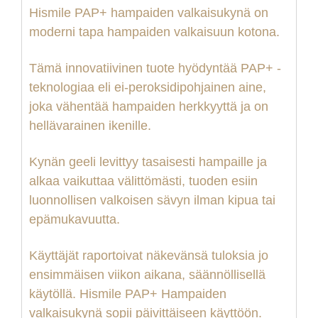
Hismile PAP+
h
ampaiden valkaisukynä on
moderni tapa hampaiden valkaisuun kotona.
Tämä innovatiivinen tuote hyödyntää PAP+ -
teknologiaa
eli
ei-peroksidipohjainen aine,
joka vähentää hampaiden herkkyyttä ja on
hellävarainen ikenille.
Kynän geeli levittyy tasaisesti hampaille ja
alkaa vaikuttaa välittömästi, tuoden esiin
luonnollisen valkoisen sävyn ilman kipua tai
epämukavuutta.
Käyttäjät raportoivat näkevänsä tuloksia jo
ensimmäisen viikon aikana, säännöllisellä
käytöllä. Hismile PAP+ Hampaiden
valkaisukynä sopii päivittäiseen käyttöön.