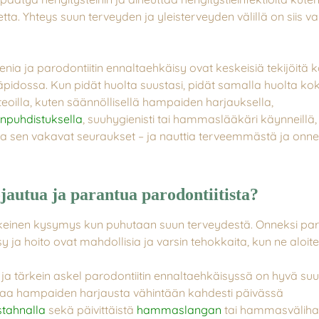
a. Yhteys suun terveyden ja yleisterveyden välillä on siis va
nia ja parodontiitin ennaltaehkäisy ovat keskeisiä tekijöitä
äpidossa. Kun pidät huolta suustasi, pidät samalla huolta ko
teoilla, kuten
säännöllisellä
hampaiden harjauksella,
puhdistuksella
, suuhygienisti tai hammaslääkäri käynneillä,
 ja sen vakavat seuraukset – ja nauttia terveemmästä ja onn
jautua ja parantua parodontiitista?
einen kysymys kun puhutaan suun terveydestä. Onneksi paro
y ja hoito ovat mahdollisia ja varsin tehokkaita, kun ne aloit
a tärkein askel parodontiitin ennaltaehkäisyssä on hyvä suu
taa hampaiden harjausta vähintään kahdesti päivässä
tahnalla
sekä päivittäistä
hammaslangan
tai hammasväliha