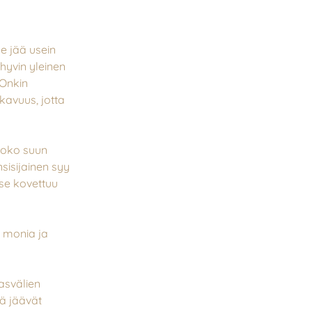
se jää usein
hyvin yleinen
 Onkin
avuus, jotta
 joko suun
nsisijainen syy
 se kovettuu
n monia ja
asvälien
ä jäävät