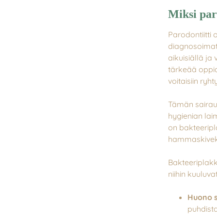
Miksi par
Parodontiitti 
diagnosoimatt
aikuisiällä ja
tärkeää oppi
voitaisiin ryht
Tämän sairaud
hygienian laim
on bakteeripla
hammaskiveksi
Bakteeriplakki
niihin kuuluv
Huono s
puhdista