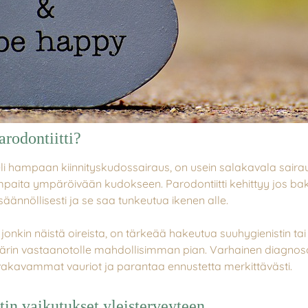
rodontiitti?
 eli hampaan kiinnityskudossairaus, on usein salakavala saira
paita ympäröivään kudokseen. Parodontiitti kehittyy jos bak
säännöllisesti ja se saa tunkeutua ikenen alle.
onkin näistä oireista, on tärkeää hakeutua suuhygienistin tai
in vastaanotolle mahdollisimman pian. Varhainen diagnosoin
vakavammat vauriot ja parantaa ennustetta merkittävästi.
tin vaikutukset yleisterveyteen