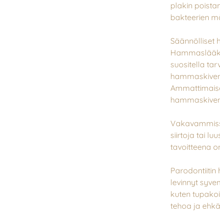
plakin poist
bakteerien m
Säännölliset
Hammaslääkäri
suositella tar
hammaskiven p
Ammattimaise
hammaskiven 
Vakavammissa 
siirtoja tai l
tavoitteena o
Parodontiitin 
levinnyt syve
kuten tupakoi
tehoa ja ehkä