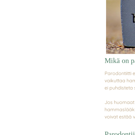
Mikä on pa
Parodontiitti
vaikuttaa ham
ei puhdisteta 
Jos huomaat j
hammaslääkär
voivat estää 
Parodontii