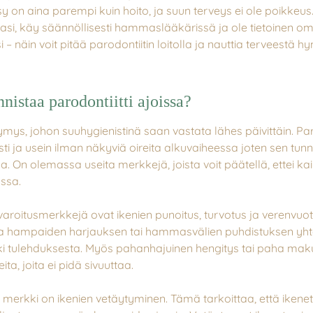
y on aina parempi kuin hoito, ja suun terveys ei ole poikkeus
asi, käy säännöllisesti hammaslääkärissä ja ole tietoinen om
äsi – näin voit pitää parodontiitin loitolla ja nauttia terveestä 
nistaa parodontiitti ajoissa?
ys, johon suuhygienistinä saan vastata lähes päivittäin. Paro
sti ja usein ilman näkyviä oireita alkuvaiheessa joten sen tun
. On olemassa useita merkkejä, joista voit päätellä, ettei kai
ssa.
aroitusmerkkejä ovat ikenien punoitus, turvotus ja verenvuot
ta hampaiden harjauksen tai hammasvälien puhdistuksen yht
ki tulehduksesta. Myös pahanhajuinen hengitys tai paha ma
eita, joita ei pidä sivuuttaa.
 merkki on ikenien vetäytyminen. Tämä tarkoittaa, että ikene