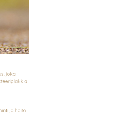
us, joka
teeriplakkia
ti ja hoito