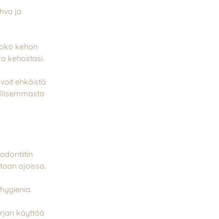
hva ja
 koko kehon
ko kehostasi.
 voit ehkäistä
ellisemmasta
dontiitin
etaan ajoissa.
hygienia.
rjan käyttöä