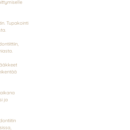
ittymiselle
in. Tupakointi
ta.
ntiittiin,
iasta.
 lääkkeet
heikentää
 aikana
i ja
ntiitin
sissa,