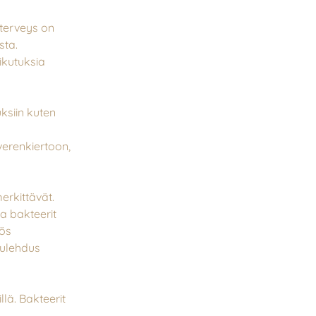
 terveys on
sta.
ikutuksia
uksiin kuten
verenkiertoon,
erkittävät.
a bakteerit
yös
tulehdus
llä. Bakteerit
n