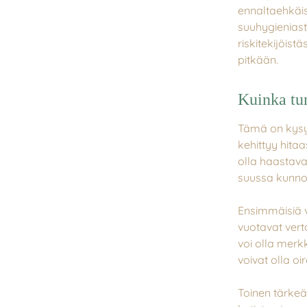
ennaltaehkäis
suuhygieniast
riskitekijöist
pitkään.
Kuinka tun
Tämä on kysym
kehittyy hitaa
olla haastavaa
suussa kunno
Ensimmäisiä v
vuotavat ver
voi olla merk
voivat olla oir
Toinen tärkeä