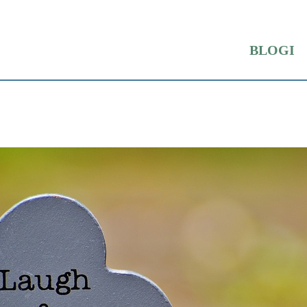
BLOGI
iden kiinnityskudossairaus