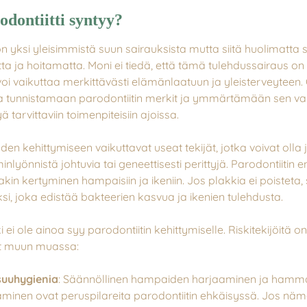
odontiitti syntyy?
on yksi yleisimmistä suun sairauksista mutta siitä huolimatta 
a ja hoitamatta. Moni ei tiedä, että tämä tulehdussairaus on 
 voi vaikuttaa merkittävästi elämänlaatuun ja yleisterveyteen.
a tunnistamaan parodontiitin merkit ja ymmärtämään sen vak
yä tarvittaviin toimenpiteisiin ajoissa.
en kehittymiseen vaikuttavat useat tekijät, jotka voivat olla
inlyönnistä johtuvia tai geneettisesti perittyjä. Parodontiitin e
kin kertyminen hampaisiin ja ikeniin. Jos plakkia ei poisteta,
, joka edistää bakteerien kasvua ja ikenien tulehdusta.
 ei ole ainoa syy parodontiitin kehittymiselle. Riskitekijöitä o
at muun muassa:
uuhygienia
: Säännöllinen hampaiden harjaaminen ja hamm
minen ovat peruspilareita parodontiitin ehkäisyssä. Jos näm