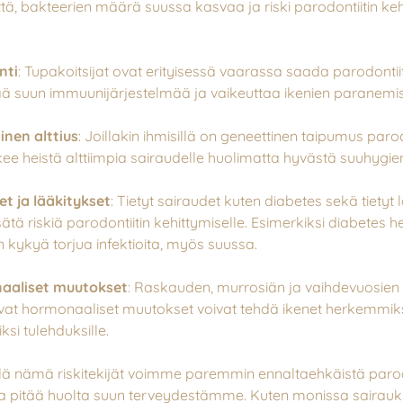
ä, bakteerien määrä suussa kasvaa ja riski parodontiitin keh
nti
: Tupakoitsijat ovat erityisessä vaarassa saada parodontiit
ää suun immuunijärjestelmää ja vaikeuttaa ikenien paranemis
inen alttius
: Joillakin ihmisillä on geneettinen taipumus parodo
ee heistä alttiimpia sairaudelle huolimatta hyvästä suuhygien
et ja lääkitykset
: Tietyt sairaudet kuten diabetes sekä tietyt
isätä riskiä parodontiitin kehittymiselle. Esimerkiksi diabetes 
n kykyä torjua infektioita, myös suussa.
aaliset muutokset
: Raskauden, murrosiän ja vaihdevuosien
vat hormonaaliset muutokset voivat tehdä ikenet herkemmiks
ksi tulehduksille.
 nämä riskitekijät voimme paremmin ennaltaehkäistä parodo
ja pitää huolta suun terveydestämme. Kuten monissa sairauk