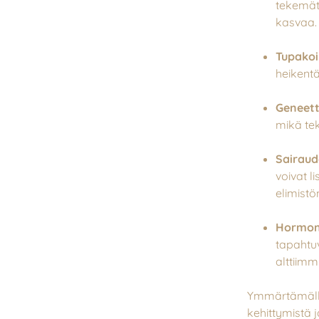
tekemätt
kasvaa.
Tupakoi
heikent
Geneett
mikä tek
Sairaud
voivat l
elimistö
Hormon
tapahtu
alttiimmi
Ymmärtämällä
kehittymistä 