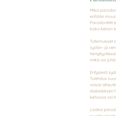
Miksi parodont
erillään muus
Parodontiitti 
koko kehon t
Tutkimukset ov
sydän- ja ver
hengitystiesai
mikä voi joht
Erityisesti sy
Tulehdus suus
voivat aiheut
diabeteksen h
kehossa voi h
Lisäksi parodon
suusta voivat 