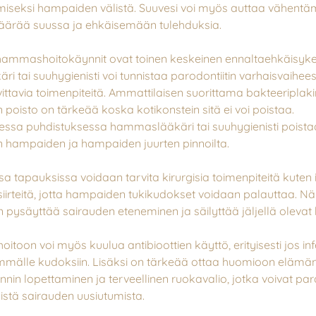
amiseksi hampaiden välistä. Suuvesi voi myös auttaa vähent
äärää suussa ja ehkäisemään tulehduksia.
 hammashoitokäynnit ovat toinen keskeinen ennaltaehkäisyke
 tai suuhygienisti voi tunnistaa parodontiitin varhaisvaihees
vittavia toimenpiteitä. Ammattilaisen suorittama bakteeriplaki
oisto on tärkeää koska kotikonstein sitä ei voi poistaa.
ssa puhdistuksessa hammaslääkäri tai suuhygienisti poistaa
hampaiden ja hampaiden juurten pinnoilta.
tapauksissa voidaan tarvita kirurgisia toimenpiteitä kuten
uusiirteitä, jotta hampaiden tukikudokset voidaan palauttaa. N
n pysäyttää sairauden eteneminen ja säilyttää jäljellä oleva
hoitoon voi myös kuulua antibioottien käyttö, erityisesti jos in
mmälle kudoksiin. Lisäksi on tärkeää ottaa huomioon elämän
nnin lopettaminen ja terveellinen ruokavalio, jotka voivat pa
istä sairauden uusiutumista.