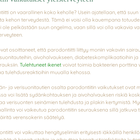
iitti on vaarallinen koko keholle? Usein ajatellaan, että suun
ta kehon terveydestä. Tämä ei voisi olla kauempana totuude
ei ole pelkästään suun ongelma, vaan sillä voi olla vakavia va
erveyteen.
at osoittaneet, että parodontiitti liittyy moniin vakaviin saira
isuonitauteihin, aivohalvaukseen, diabeteskomplikaatioihin ja
rauksiin.
Tulehtuneet ikenet
voivat toimia bakteerien porttina 
aa tulehdusreaktioihin muualla kehossa.
dän- ja verisuonitautien osalta parodontiitin vaikutukset ovat m
sa voi lisätä sydänkohtauksen ja aivohalvauksen riskiä kosk
taa verisuonten seinämien tulehdusta ja plakin kertymistä. M
allinta voi vaikeutua parodontiitin seurauksena sillä jatkuva 
äiritä verensokerin säätelyä.
tiitti voi vaikuttaa hengityselimiin erityisesti iäkkäillä henkilöi
päätyä hengitysteihin ja aiheuttaa hengitystieinfektioita kute