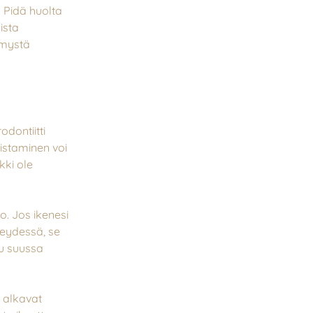
. Pidä huolta
ista
hymystä
dontiitti
nistaminen voi
kki ole
o. Jos ikenesi
eydessä, se
ku suussa
t alkavat