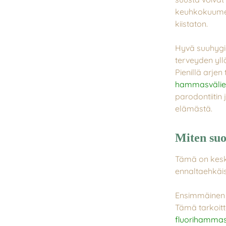
keuhkokuumett
kiistaton.
Hyvä suuhygie
terveyden yll
Pienillä arjen 
hammasvälien
parodontiitin
elämästä.
Miten suo
Tämä on kesk
ennaltaehkäis
Ensimmäinen j
Tämä tarkoit
fluorihammas