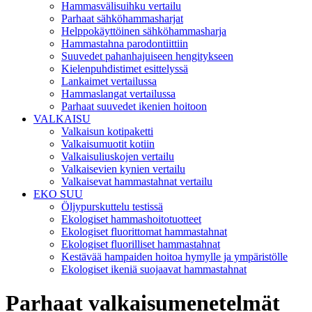
Hammasvälisuihku vertailu
Parhaat sähköhammasharjat
Helppokäyttöinen sähköhammasharja
Hammastahna parodontiittiin
Suuvedet pahanhajuiseen hengitykseen
Kielenpuhdistimet esittelyssä
Lankaimet vertailussa
Hammaslangat vertailussa
Parhaat suuvedet ikenien hoitoon
VALKAISU
Valkaisun kotipaketti
Valkaisumuotit kotiin
Valkaisuliuskojen vertailu
Valkaisevien kynien vertailu
Valkaisevat hammastahnat vertailu
EKO SUU
Öljypurskuttelu testissä
Ekologiset hammashoitotuotteet
Ekologiset fluorittomat hammastahnat
Ekologiset fluorilliset hammastahnat
Kestävää hampaiden hoitoa hymylle ja ympäristölle
Ekologiset ikeniä suojaavat hammastahnat
Parhaat valkaisumenetelmät