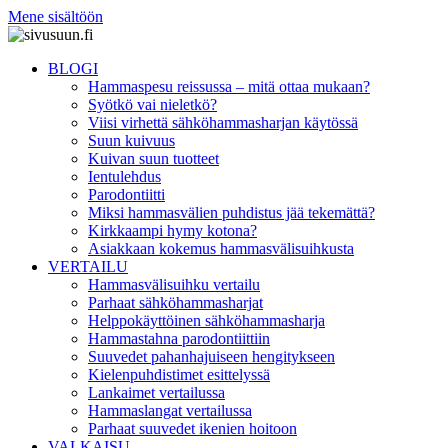
Mene sisältöön
BLOGI
Hammaspesu reissussa – mitä ottaa mukaan?
Syötkö vai nieletkö?
Viisi virhettä sähköhammasharjan käytössä
Suun kuivuus
Kuivan suun tuotteet
Ientulehdus
Parodontiitti
Miksi hammasvälien puhdistus jää tekemättä?
Kirkkaampi hymy kotona?
Asiakkaan kokemus hammasvälisuihkusta
VERTAILU
Hammasvälisuihku vertailu
Parhaat sähköhammasharjat
Helppokäyttöinen sähköhammasharja
Hammastahna parodontiittiin
Suuvedet pahanhajuiseen hengitykseen
Kielenpuhdistimet esittelyssä
Lankaimet vertailussa
Hammaslangat vertailussa
Parhaat suuvedet ikenien hoitoon
VALKAISU