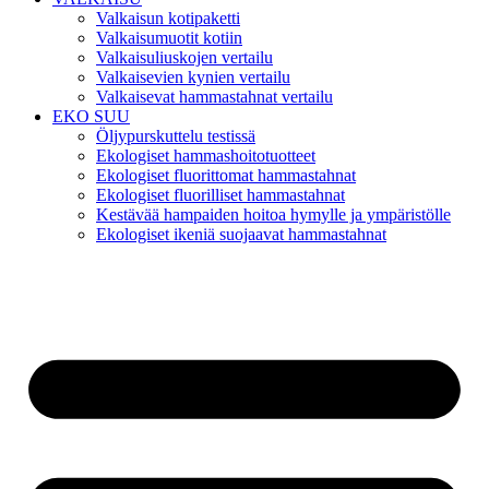
Valkaisun kotipaketti
Valkaisumuotit kotiin
Valkaisuliuskojen vertailu
Valkaisevien kynien vertailu
Valkaisevat hammastahnat vertailu
EKO SUU
Öljypurskuttelu testissä
Ekologiset hammashoitotuotteet
Ekologiset fluorittomat hammastahnat
Ekologiset fluorilliset hammastahnat
Kestävää hampaiden hoitoa hymylle ja ympäristölle
Ekologiset ikeniä suojaavat hammastahnat