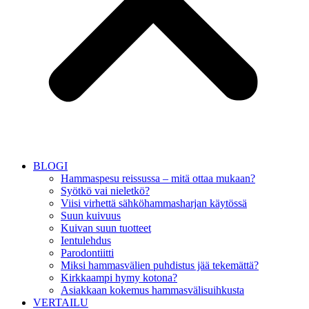
BLOGI
Hammaspesu reissussa – mitä ottaa mukaan?
Syötkö vai nieletkö?
Viisi virhettä sähköhammasharjan käytössä
Suun kuivuus
Kuivan suun tuotteet
Ientulehdus
Parodontiitti
Miksi hammasvälien puhdistus jää tekemättä?
Kirkkaampi hymy kotona?
Asiakkaan kokemus hammasvälisuihkusta
VERTAILU