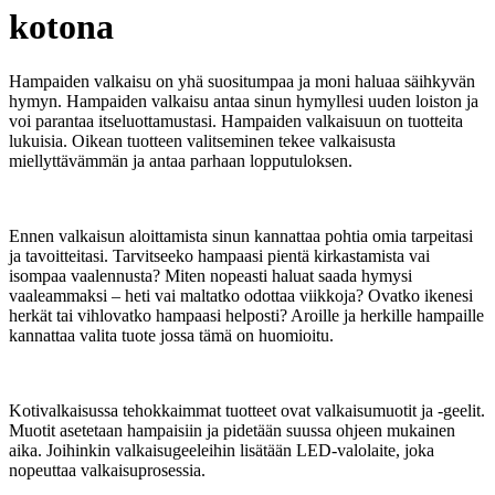
kotona
Hampaiden valkaisu on yhä suositumpaa ja moni haluaa säihkyvän
hymyn. Hampaiden valkaisu antaa sinun hymyllesi uuden loiston ja
voi parantaa itseluottamustasi. Hampaiden valkaisuun on tuotteita
lukuisia. Oikean tuotteen valitseminen tekee valkaisusta
miellyttävämmän ja antaa parhaan lopputuloksen.
Ennen valkaisun aloittamista sinun kannattaa pohtia omia tarpeitasi
ja tavoitteitasi. Tarvitseeko hampaasi pientä kirkastamista vai
isompaa vaalennusta? Miten nopeasti haluat saada hymysi
vaaleammaksi – heti vai maltatko odottaa viikkoja? Ovatko ikenesi
herkät tai vihlovatko hampaasi helposti? Aroille ja herkille hampaille
kannattaa valita tuote jossa tämä on huomioitu.
Kotivalkaisussa tehokkaimmat tuotteet ovat valkaisumuotit ja -geelit.
Muotit asetetaan hampaisiin ja pidetään suussa ohjeen mukainen
aika. Joihinkin valkaisugeeleihin lisätään LED-valolaite, joka
nopeuttaa valkaisuprosessia.