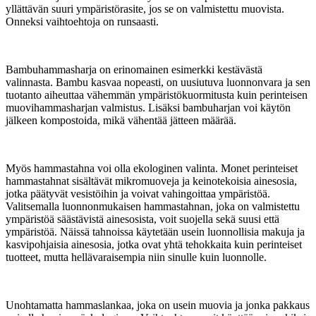
yllättävän suuri ympäristörasite, jos se on valmistettu muovista.
Onneksi vaihtoehtoja on runsaasti.
Bambuhammasharja on erinomainen esimerkki kestävästä
valinnasta. Bambu kasvaa nopeasti, on uusiutuva luonnonvara ja sen
tuotanto aiheuttaa vähemmän ympäristökuormitusta kuin perinteisen
muovihammasharjan valmistus. Lisäksi bambuharjan voi käytön
jälkeen kompostoida, mikä vähentää jätteen määrää.
Myös hammastahna voi olla ekologinen valinta. Monet perinteiset
hammastahnat sisältävät mikromuoveja ja keinotekoisia ainesosia,
jotka päätyvät vesistöihin ja voivat vahingoittaa ympäristöä.
Valitsemalla luonnonmukaisen hammastahnan, joka on valmistettu
ympäristöä säästävistä ainesosista, voit suojella sekä suusi että
ympäristöä. Näissä tahnoissa käytetään usein luonnollisia makuja ja
kasvipohjaisia ainesosia, jotka ovat yhtä tehokkaita kuin perinteiset
tuotteet, mutta hellävaraisempia niin sinulle kuin luonnolle.
Unohtamatta hammaslankaa, joka on usein muovia ja jonka pakkaus