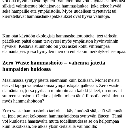
voi olla hyvin epäekologinen. Vaihtoehtona voit käyttää esimerkiksi
silkistä valmistettua biohajoavaa hammaslankaa, joka tekee hyvää
sekä hampaille että ympäristölle. Myös uudelleen täytettävät tai
kierrätettävät hammaslankapakkaukset ovat hyviä valintoja.
Kun otat käyttöön ekologisia hammashoitotuotteita, teet tärkeän
päätöksen paitsi oman terveytesi myös ympäristön hyvinvoinnin
hyväksi. Kestävä suunhoito on yksi askel kohti vihreämpää
elämäntapaa, jossa hymyileminen on entistäkin merkityksellisempää.
Zero Waste hammashoito – vähennä jätettä
hampaiden hoidossa
Maailmassa syntyy jätettä enemmän kuin koskaan. Monet meistä
etsivät tapoja vähentää omaa ympäristöjalanjälkeään. Zero waste -
elämäntapa, jossa pyritään minimoimaan kaikki jätteet, on noussut
suureen suosioon. Oletko ajatellut miten tämä filosofia voisi ulottua
myös hammashoitoon?
Zero waste hammashoito tarkoittaa käytännössä sitä, että vähennät
tai jopa poistat kokonaan hammashoidosta syntyvän jätteen. Tämä
voi kuulostaa haastavalta mutta todellisuudessa se on helpompaa
kuin uskotkaan. Se alkaa yksinkertaisilla valinnoilla: