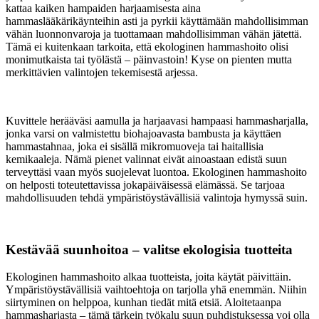
kattaa kaiken hampaiden harjaamisesta aina
hammaslääkärikäynteihin asti ja pyrkii käyttämään mahdollisimman
vähän luonnonvaroja ja tuottamaan mahdollisimman vähän jätettä.
Tämä ei kuitenkaan tarkoita, että ekologinen hammashoito olisi
monimutkaista tai työlästä – päinvastoin! Kyse on pienten mutta
merkittävien valintojen tekemisestä arjessa.
Kuvittele herääväsi aamulla ja harjaavasi hampaasi hammasharjalla,
jonka varsi on valmistettu biohajoavasta bambusta ja käyttäen
hammastahnaa, joka ei sisällä mikromuoveja tai haitallisia
kemikaaleja. Nämä pienet valinnat eivät ainoastaan edistä suun
terveyttäsi vaan myös suojelevat luontoa. Ekologinen hammashoito
on helposti toteutettavissa jokapäiväisessä elämässä. Se tarjoaa
mahdollisuuden tehdä ympäristöystävällisiä valintoja hymyssä suin.
Kestävää suunhoitoa – valitse ekologisia tuotteita
Ekologinen hammashoito alkaa tuotteista, joita käytät päivittäin.
Ympäristöystävällisiä vaihtoehtoja on tarjolla yhä enemmän. Niihin
siirtyminen on helppoa, kunhan tiedät mitä etsiä. Aloitetaanpa
hammasharjasta – tämä tärkein työkalu suun puhdistuksessa voi olla