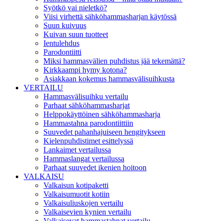
Syötkö vai nieletkö?
Viisi virhettä sähköhammasharjan käytössä
Suun kuivuus
Kuivan suun tuotteet
Ientulehdus
Parodontiitti
Miksi hammasvälien puhdistus jää tekemättä?
Kirkkaampi hymy kotona?
Asiakkaan kokemus hammasvälisuihkusta
VERTAILU
Hammasvälisuihku vertailu
Parhaat sähköhammasharjat
Helppokäyttöinen sähköhammasharja
Hammastahna parodontiittiin
Suuvedet pahanhajuiseen hengitykseen
Kielenpuhdistimet esittelyssä
Lankaimet vertailussa
Hammaslangat vertailussa
Parhaat suuvedet ikenien hoitoon
VALKAISU
Valkaisun kotipaketti
Valkaisumuotit kotiin
Valkaisuliuskojen vertailu
Valkaisevien kynien vertailu
Valkaisevat hammastahnat vertailu