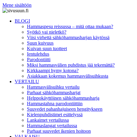
Mene sisältöön
BLOGI
Hammaspesu reissussa – mitä ottaa mukaan?
Syötkö vai nieletkö?
Viisi virhettä sähköhammasharjan käytössä
Suun kuivuus
Kuivan suun tuotteet
Ientulehdus
Parodontiitti
Miksi hammasvälien puhdistus jää tekemättä?
Kirkkaampi hymy kotona?
Asiakkaan kokemus hammasvälisuihkusta
VERTAILU
Hammasvälisuihku vertailu
Parhaat sähköhammasharjat
Helppokäyttöinen sähköhammasharja
Hammastahna parodontiittiin
Suuvedet pahanhajuiseen hengitykseen
Kielenpuhdistimet esittelyssä
Lankaimet vertailussa
Hammaslangat vertailussa
Parhaat suuvedet ikenien hoitoon
VALKAISU