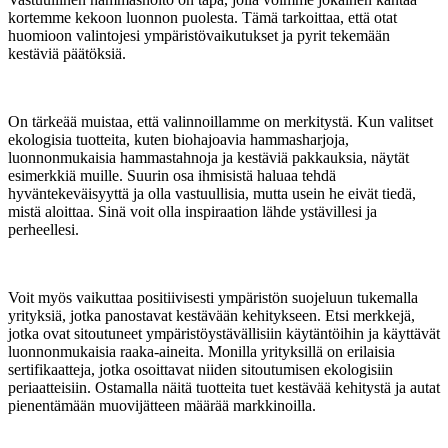
kortemme kekoon luonnon puolesta. Tämä tarkoittaa, että otat
huomioon valintojesi ympäristövaikutukset ja pyrit tekemään
kestäviä päätöksiä.
On tärkeää muistaa, että valinnoillamme on merkitystä. Kun valitset
ekologisia tuotteita, kuten biohajoavia hammasharjoja,
luonnonmukaisia hammastahnoja ja kestäviä pakkauksia, näytät
esimerkkiä muille. Suurin osa ihmisistä haluaa tehdä
hyväntekeväisyyttä ja olla vastuullisia, mutta usein he eivät tiedä,
mistä aloittaa. Sinä voit olla inspiraation lähde ystävillesi ja
perheellesi.
Voit myös vaikuttaa positiivisesti ympäristön suojeluun tukemalla
yrityksiä, jotka panostavat kestävään kehitykseen. Etsi merkkejä,
jotka ovat sitoutuneet ympäristöystävällisiin käytäntöihin ja käyttävät
luonnonmukaisia raaka-aineita. Monilla yrityksillä on erilaisia
sertifikaatteja, jotka osoittavat niiden sitoutumisen ekologisiin
periaatteisiin. Ostamalla näitä tuotteita tuet kestävää kehitystä ja autat
pienentämään muovijätteen määrää markkinoilla.