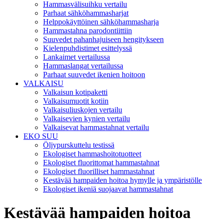
Hammasvälisuihku vertailu
Parhaat sähköhammasharjat
Helppokäyttöinen sähköhammasharja
Hammastahna parodontiittiin
Suuvedet pahanhajuiseen hengitykseen
Kielenpuhdistimet esittelyssä
Lankaimet vertailussa
Hammaslangat vertailussa
Parhaat suuvedet ikenien hoitoon
VALKAISU
Valkaisun kotipaketti
Valkaisumuotit kotiin
Valkaisuliuskojen vertailu
Valkaisevien kynien vertailu
Valkaisevat hammastahnat vertailu
EKO SUU
Öljypurskuttelu testissä
Ekologiset hammashoitotuotteet
Ekologiset fluorittomat hammastahnat
Ekologiset fluorilliset hammastahnat
Kestävää hampaiden hoitoa hymylle ja ympäristölle
Ekologiset ikeniä suojaavat hammastahnat
Kestävää hampaiden hoitoa