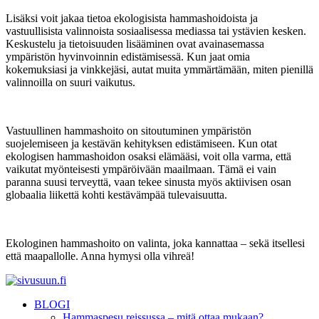
Lisäksi voit jakaa tietoa ekologisista hammashoidoista ja
vastuullisista valinnoista sosiaalisessa mediassa tai ystävien kesken.
Keskustelu ja tietoisuuden lisääminen ovat avainasemassa
ympäristön hyvinvoinnin edistämisessä. Kun jaat omia
kokemuksiasi ja vinkkejäsi, autat muita ymmärtämään, miten pienillä
valinnoilla on suuri vaikutus.
Vastuullinen hammashoito on sitoutuminen ympäristön
suojelemiseen ja kestävän kehityksen edistämiseen. Kun otat
ekologisen hammashoidon osaksi elämääsi, voit olla varma, että
vaikutat myönteisesti ympäröivään maailmaan. Tämä ei vain
paranna suusi terveyttä, vaan tekee sinusta myös aktiivisen osan
globaalia liikettä kohti kestävämpää tulevaisuutta.
Ekologinen hammashoito on valinta, joka kannattaa – sekä itsellesi
että maapallolle. Anna hymysi olla vihreä!
BLOGI
Hammaspesu reissussa – mitä ottaa mukaan?