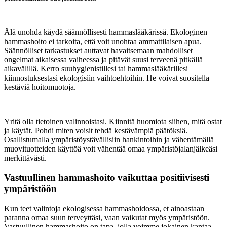
Älä unohda käydä säännöllisesti hammaslääkärissä. Ekologinen
hammashoito ei tarkoita, että voit unohtaa ammattilaisen apua.
Säännölliset tarkastukset auttavat havaitsemaan mahdolliset
ongelmat aikaisessa vaiheessa ja pitävät suusi terveenä pitkällä
aikavälillä. Kerro suuhygienistillesi tai hammaslääkärillesi
kiinnostuksestasi ekologisiin vaihtoehtoihin. He voivat suositella
kestäviä hoitomuotoja.
Yritä olla tietoinen valinnoistasi. Kiinnitä huomiota siihen, mitä ostat
ja käytät. Pohdi miten voisit tehdä kestävämpiä päätöksiä.
Osallistumalla ympäristöystävällisiin hankintoihin ja vähentämällä
muovituotteiden käyttöä voit vähentää omaa ympäristöjalanjälkeäsi
merkittävästi.
Vastuullinen hammashoito vaikuttaa positiivisesti
ympäristöön
Kun teet valintoja ekologisessa hammashoidossa, et ainoastaan
paranna omaa suun terveyttäsi, vaan vaikutat myös ympäristöön.
Vastuullinen hammashoito on tapa, jolla voimme jokainen kantaa