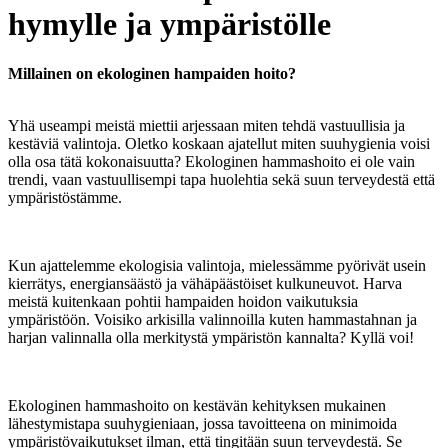
hymylle ja ympäristölle
Mi
llainen
on
e
kolog
inen
h
am
paiden
hoito
?
Yhä useampi meistä miettii arjessaan miten tehdä vastuullisia ja
kestäviä valintoja. Oletko koskaan ajatellut miten suuhygienia voisi
olla osa tätä kokonaisuutta? Ekologinen hammashoito ei ole vain
trendi, vaan vastuullisempi tapa huolehtia sekä suun terveydestä että
ympäristöstämme.
Kun ajattelemme ekologisia valintoja, mielessämme pyörivät usein
kierrätys, energiansäästö ja vähäpäästöiset kulkuneuvot. Harva
meistä kuitenkaan pohtii hampaiden hoidon vaikutuksia
ympäristöön. Voisiko arkisilla valinnoilla kuten hammastahnan ja
harjan valinnalla olla merkitystä ympäristön kannalta? Kyllä voi!
Ekologinen hammashoito on kestävän kehityksen mukainen
lähestymistapa suuhygieniaan, jossa tavoitteena on minimoida
ympäristövaikutukset ilman, että tingitään suun terveydestä. Se