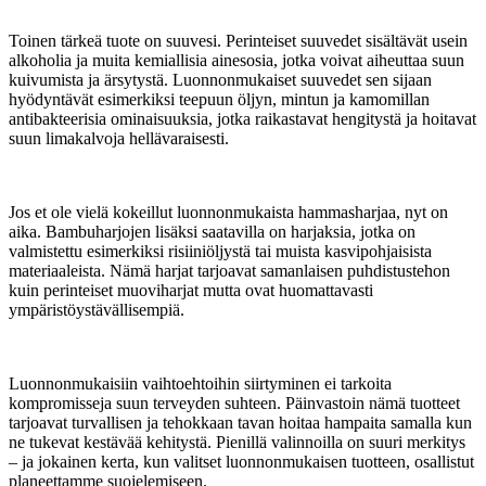
Toinen tärkeä tuote on suuvesi. Perinteiset suuvedet sisältävät usein
alkoholia ja muita kemiallisia ainesosia, jotka voivat aiheuttaa suun
kuivumista ja ärsytystä. Luonnonmukaiset suuvedet sen sijaan
hyödyntävät esimerkiksi teepuun öljyn, mintun ja kamomillan
antibakteerisia ominaisuuksia, jotka raikastavat hengitystä ja hoitavat
suun limakalvoja hellävaraisesti.
Jos et ole vielä kokeillut luonnonmukaista hammasharjaa, nyt on
aika. Bambuharjojen lisäksi saatavilla on harjaksia, jotka on
valmistettu esimerkiksi risiiniöljystä tai muista kasvipohjaisista
materiaaleista. Nämä harjat tarjoavat samanlaisen puhdistustehon
kuin perinteiset muoviharjat mutta ovat huomattavasti
ympäristöystävällisempiä.
Luonnonmukaisiin vaihtoehtoihin siirtyminen ei tarkoita
kompromisseja suun terveyden suhteen. Päinvastoin nämä tuotteet
tarjoavat turvallisen ja tehokkaan tavan hoitaa hampaita samalla kun
ne tukevat kestävää kehitystä. Pienillä valinnoilla on suuri merkitys
– ja jokainen kerta, kun valitset luonnonmukaisen tuotteen, osallistut
planeettamme suojelemiseen.