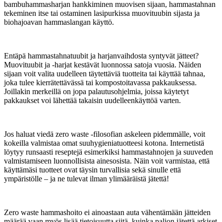
bambuhammasharjan hankkiminen muovisen sijaan, hammastahnan
tekeminen itse tai ostaminen lasipurkissa muovituubin sijasta ja
biohajoavan hammaslangan käyttö.
Entäpä hammastahnatuubit ja harjanvaihdosta syntyvät jätteet?
Muovituubit ja -harjat kestävät luonnossa satoja vuosia. Näiden
sijaan voit valita uudelleen täytettäviä tuotteita tai käyttää tahnaa,
joka tulee kierrätettävässä tai kompostoitavassa pakkauksessa.
Joillakin merkeillä on jopa palautusohjelmia, joissa käytetyt
pakkaukset voi lähettää takaisin uudelleenkäyttöä varten.
Jos haluat viedä zero waste -filosofian askeleen pidemmälle, voit
kokeilla valmistaa omat suuhygieniatuotteesi kotona. Internetistä
löytyy runsaasti reseptejä esimerkiksi hammastahnojen ja suuveden
valmistamiseen luonnollisista ainesosista. Näin voit varmistaa, että
käyttämäsi tuotteet ovat täysin turvallisia sekä sinulle että
ympäristölle – ja ne tulevat ilman ylimääräistä jätettä!
Zero waste hammashoito ei ainoastaan auta vähentämään jätteiden
määrää vaan myös lisää tietoisuutta siitä, kuinka paljon jätettä arkiset