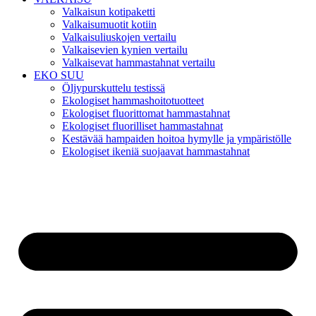
Valkaisun kotipaketti
Valkaisumuotit kotiin
Valkaisuliuskojen vertailu
Valkaisevien kynien vertailu
Valkaisevat hammastahnat vertailu
EKO SUU
Öljypurskuttelu testissä
Ekologiset hammashoitotuotteet
Ekologiset fluorittomat hammastahnat
Ekologiset fluorilliset hammastahnat
Kestävää hampaiden hoitoa hymylle ja ympäristölle
Ekologiset ikeniä suojaavat hammastahnat