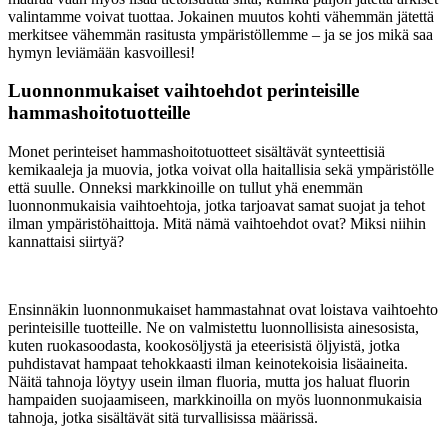
valintamme voivat tuottaa. Jokainen muutos kohti vähemmän jätettä
merkitsee vähemmän rasitusta ympäristöllemme – ja se jos mikä saa
hymyn leviämään kasvoillesi!
Luonnonmukaiset vaihtoehdot perinteisille
hammashoitotuotteille
Monet perinteiset hammashoitotuotteet sisältävät synteettisiä
kemikaaleja ja muovia, jotka voivat olla haitallisia sekä ympäristölle
että suulle. Onneksi markkinoille on tullut yhä enemmän
luonnonmukaisia vaihtoehtoja, jotka tarjoavat samat suojat ja tehot
ilman ympäristöhaittoja. Mitä nämä vaihtoehdot ovat? Miksi niihin
kannattaisi siirtyä?
Ensinnäkin luonnonmukaiset hammastahnat ovat loistava vaihtoehto
perinteisille tuotteille. Ne on valmistettu luonnollisista ainesosista,
kuten ruokasoodasta, kookosöljystä ja eteerisistä öljyistä, jotka
puhdistavat hampaat tehokkaasti ilman keinotekoisia lisäaineita.
Näitä tahnoja löytyy usein ilman fluoria, mutta jos haluat fluorin
hampaiden suojaamiseen, markkinoilla on myös luonnonmukaisia
tahnoja, jotka sisältävät sitä turvallisissa määrissä.