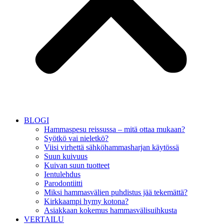
BLOGI
Hammaspesu reissussa – mitä ottaa mukaan?
Syötkö vai nieletkö?
Viisi virhettä sähköhammasharjan käytössä
Suun kuivuus
Kuivan suun tuotteet
Ientulehdus
Parodontiitti
Miksi hammasvälien puhdistus jää tekemättä?
Kirkkaampi hymy kotona?
Asiakkaan kokemus hammasvälisuihkusta
VERTAILU